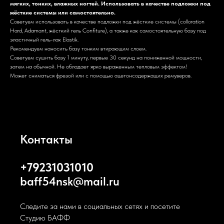
мягких, тонких, влажных ногтей. Использовать в качестве подложки под
жёсткие системы или самостоятельно.
Советуем использовать в качестве подложки под жёсткие системы (colloration
Hard, Adamant, жёсткий гель Confiture), а также как самостоятельную базу под
эластичный гель-лак Elastik.
Рекомендуем наносить базу тонким втирающим слоем.
Советуем сушить базу 1 минуту, первые 30 секунд на пониженной мощности,
затем на обычной. Не обладает ярко выраженным тепловым эффектом!
Может сниматься фрезой или с помощью ацетонсодержащих ремуверов.
Контакты
+79231031010
baff54nsk@mail.ru
Следите за нами в социальных сетях и посетите
Студию БАФФ