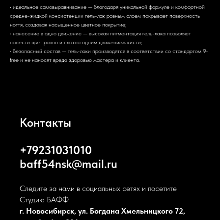
• идеальное самовыравнивание — благодаря уникальной формуле и комфортной
средне-жидкой консистенции гель-лак ровным слоем покрывает поверхность
ногтя, создавая насыщенное цветное покрытие;
• нанесение в одно движение — высокая пигментация гель-лака позволяет
нанести цвет ровно и плотно одним движением кисти;
• безопасный состав — гель-лаки производятся в соответствии со стандартом 9-
free и не наносят вреда здоровью мастера и клиента.
Контакты
+79231031010
baff54nsk@mail.ru
Следите за нами в социальных сетях и посетите
Студию БАФФ
г. Новосибирск, ул. Богдана Хмельницкого 72,