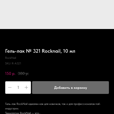
Гель-лак № 321 Rocknail, 10 мл
RockNail
SKU:
R-A321
150
р.
380
р.
Добавить в корзину
Гель-лак RockNail идеален как для новичков, так и для профессионалов nail-
индустрии.
Технологии RockNail — это...