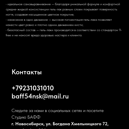
• идеальное самовыравнивание — благодаря уникальной формуле и комфортной
средне-жидкой консистенции гель-лак ровным слоем покрывает поверхность
ногтя, создавая насыщенное цветное покрытие;
• нанесение в одно движение — высокая пигментация гель-лака позволяет
нанести цвет ровно и плотно одним движением кисти;
• безопасный состав — гель-лаки производятся в соответствии со стандартом 9-
free и не наносят вреда здоровью мастера и клиента.
Контакты
+79231031010
baff54nsk@mail.ru
Следите за нами в социальных сетях и посетите
Студию БАФФ
г. Новосибирск, ул. Богдана Хмельницкого 72,