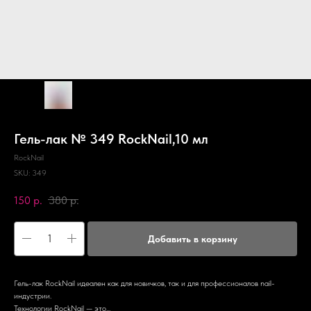
Гель-лак № 349 RockNail,10 мл
RockNail
SKU:
349
150
р.
380
р.
Добавить в корзину
Гель-лак RockNail идеален как для новичков, так и для профессионалов nail-
индустрии.
Технологии RockNail — это...