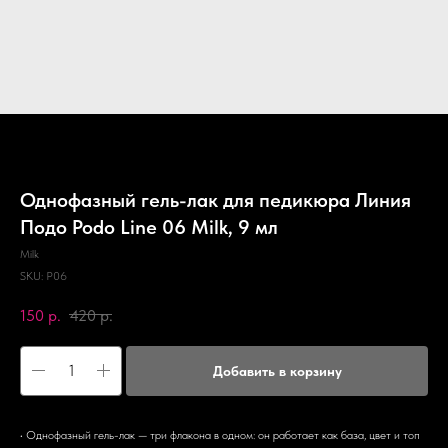
Однофазный гель-лак для педикюра Линия
Подо Podo Line 06 Milk, 9 мл
Milk
SKU:
P06
150
р.
420
р.
Добавить в корзину
• Однофазный гель-лак — три флакона в одном: он работает как база, цвет и топ