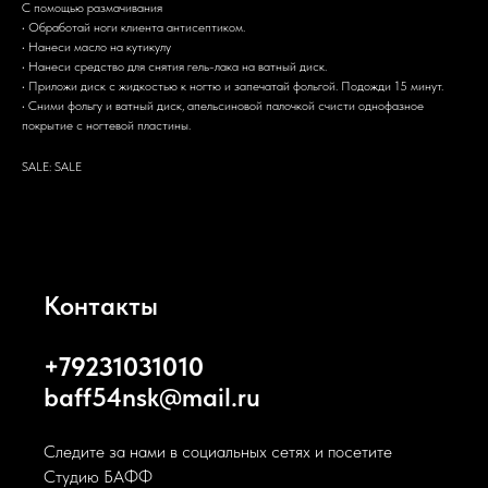
С помощью размачивания
• Обработай ноги клиента антисептиком.
• Нанеси масло на кутикулу
• Нанеси средство для снятия гель-лака на ватный диск.
• Приложи диск с жидкостью к ногтю и запечатай фольгой. Подожди 15 минут.
• Сними фольгу и ватный диск, апельсиновой палочкой счисти однофазное
покрытие с ногтевой пластины.
SALE: SALE
Контакты
+79231031010
baff54nsk@mail.ru
Следите за нами в социальных сетях и посетите
Студию БАФФ