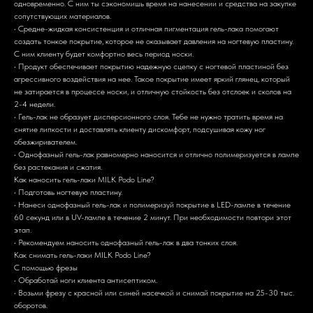
одновременно. С ним ты сэкономишь время на нанесении и средства на закупке
сопутствующих материалов.
• Средне-жидкая консистенция и отличная пигментация гель-лака помогают
создать тонкое покрытие, которое не оказывает давления на ногтевую пластину.
С ним клиенту будет комфортно весь период носки.
• Продукт обеспечивает покрытию надежную сцепку с ногтевой пластиной без
агрессивного воздействия на нее. Такое покрытие имеет яркий глянец, который
не затирается в процессе носки, и отличную стойкость без отслоек и сколов на
2-4 недели.
• Гель-лак не образует дисперсионного слоя. Тебе не нужно тратить время на
снятие липкости и доставлять клиенту дискомфорт, подсушивая кожу ног
обезжиривателем.
• Однофазный гель-лак равномерно наносится и отлично полимеризуется в лампе
без растекания и сжатия.
Как наносить гель-лаки MILK Podo Line?
• Подготовь ногтевую пластину.
• Нанеси однофазный гель-лак и полимеризуй покрытие в LED-лампе в течение
60 секунд или в UV-лампе в течение 2 минут. При необходимости повтори этот
этап.
• Рекомендуем наносить однофазный гель-лак в два тонких слоя.
Как снимать гель-лаки MILK Podo Line?
С помощью фрезы
• Обработай ноги клиента антисептиком.
• Возьми фрезу с красной или синей насечкой и снимай покрытие на 25-30 тыс.
оборотов.