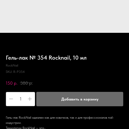
Гель-лак № 354 Rocknail, 10 мл
RockNail
SKU:
R-P354
150
р.
380
р.
Добавить в корзину
Гель-лак RockNail идеален как для новичков, так и для профессионалов nail-
индустрии.
Технологии RockNail — это...