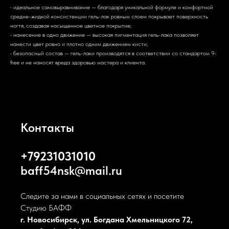
• идеальное самовыравнивание — благодаря уникальной формуле и комфортной
средне-жидкой консистенции гель-лак ровным слоем покрывает поверхность
ногтя, создавая насыщенное цветное покрытие;
• нанесение в одно движение — высокая пигментация гель-лака позволяет
нанести цвет ровно и плотно одним движением кисти;
• безопасный состав — гель-лаки производятся в соответствии со стандартом 9-
free и не наносят вреда здоровью мастера и клиента.
Контакты
+79231031010
baff54nsk@mail.ru
Следите за нами в социальных сетях и посетите
Студию БАФФ
г. Новосибирск, ул. Богдана Хмельницкого 72,