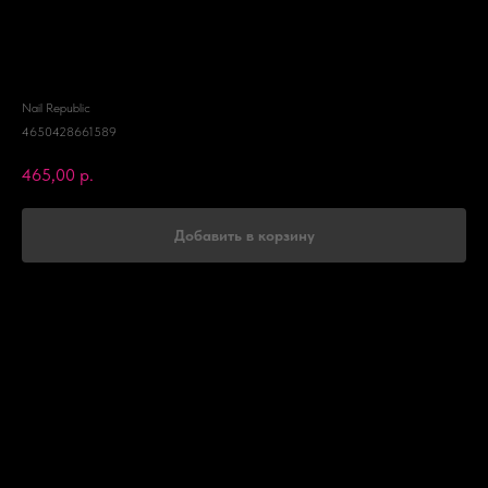
Гель-лак Премиум ШЕЛКОВЫЕ КОШКИ №
127 NR Premium SILK CATS, 10 мл
Nail Republic
4650428661589
465,00
р.
Добавить в корзину
Premium SILK CATS
В коллекции 9 оттенков от нюдового до цвета красного бархата и синего.
Гель-лаки универсальны, создавайте подложку для дизайна, тонкое вуалевое
покрытие в один слой или плотное и яркое покрытие в два слоя.