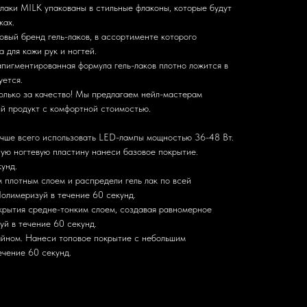
-лаки MILK упакованы в стильные флаконы, которые будут
ках.
овый бренд гель-лаков, в ассортименте которого
 для кожи рук и ногтей.
апигментированная формула гель-лаков плотно ложится в
уется.
только за качество! Мы предлагаем нейл-мастерам
й продукт c комфортной стоимостью.
лучше всего использовать LED-лампы мощностью 36-48 Вт.
ную ногтевую пластину нанеси базовое покрытие.
унд.
 плотным слоем и распредели гель лак по всей
Полимеризуй в течение 60 секунд.
окрытия средне-тонким слоем, создавая равномерное
й в течение 60 секунд.
айном. Нанеси топовое покрытие с небольшим
ечение 60 секунд.