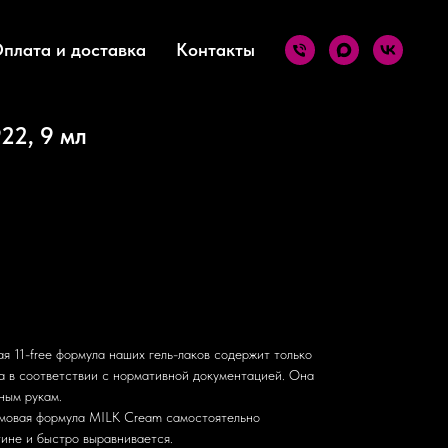
плата и доставка
Контакты
22, 9 мл
я 11-free формула наших гель-лаков содержит только
а в соответствии с нормативной документацией. Она
ным рукам.
емовая формула MILK Cream самостоятельно
тине и быстро выравнивается.