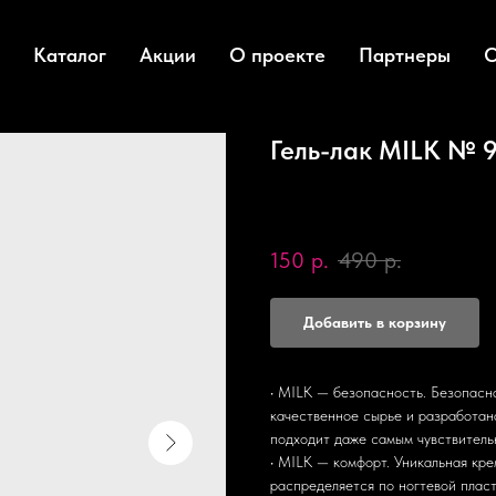
Каталог
Акции
О проекте
Партнеры
О
Гель-лак MILK № 9
Milk
SKU:
M922
150
р.
490
р.
Добавить в корзину
• MILK — безопасность. Безопасна
качественное сырье и разработан
подходит даже самым чувствитель
• MILK — комфорт. Уникальная кр
распределяется по ногтевой плас