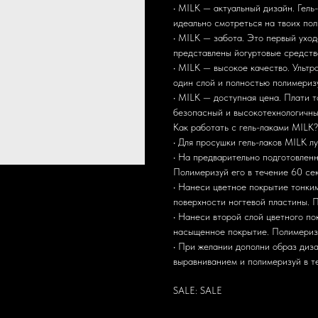
• MILK — актуальный дизайн. Гель
идеально смотреться на твоих пол
• MILK — забота. Это первый уход
представлены йогуртовые средства
• MILK — высокое качество. Ультр
один слой и полностью полимериз
• MILK — доступная цена. Плати 
безопасный и высокотехнологичны
Как работать с гель-лаками MILK?
• Для просушки гель-лаков MILK 
• На предварительно подготовлен
Полимеризуй его в течение 60 сек
• Нанеси цветное покрытие тонким
поверхности ногтевой пластины. 
• Нанеси второй слой цветного п
насыщенное покрытие. Полимеризу
• При желании дополни образ диз
выравниванием и полимеризуй в т
SALE: SALE