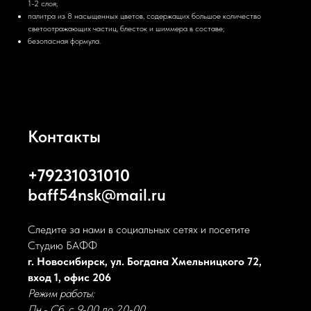
1-2 слоя;
палитра из 8 насыщенных цветов, содержащих большое количество
светоотражающих частиц, блесток и шиммера в составе;
безопасная формула.
Контакты
+79231031010
baff54nsk@mail.ru
Следите за нами в социальных сетях и посетите
Студию БАФФ
г. Новосибирск, ул. Богдана Хмельницкого 72,
вход 1, офис 206
Режим работы:
Пн.- Сб. с 9-00 до 20-00