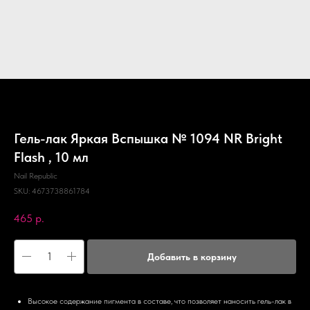
Гель-лак Яркая Вспышка № 1094 NR Bright
Flash , 10 мл
Nail Republic
SKU:
4673738861784
465
р.
Добавить в корзину
Высокое содержание пигмента в составе, что позволяет наносить гель-лак в