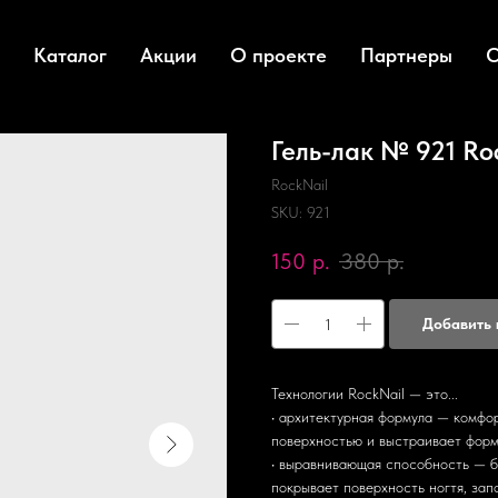
Каталог
Акции
О проекте
Партнеры
О
Гель-лак № 921 Roc
RockNail
SKU:
921
150
р.
380
р.
Добавить 
Технологии RockNail — это...
• архитектурная формула — комфо
поверхностью и выстраивает форму
• выравнивающая способность — б
покрывает поверхность ногтя, зап