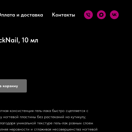
плата и доставка
Контакты
kNail, 10 мл
в корзину
ртная консистенция гель-лака быстро сцепляется с
 ногтевой пластины без растеканий на кутикулу;
лагодаря уникальной текстуре гель-лак ровным слоем
олняя неровности и сглаживая несовершенства ногтевой