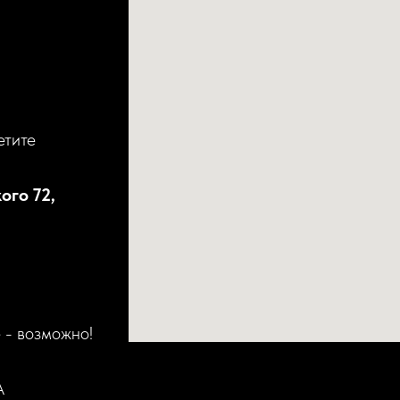
етите
ого 72,
 - возможно!
А