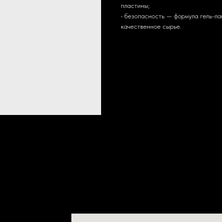
пластины;
• безопасность — формула гель-ла
качественное сырье.