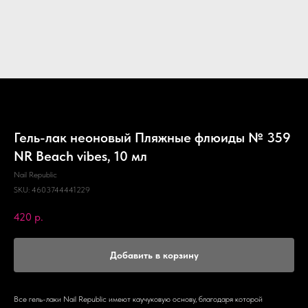
Гель-лак неоновый Пляжные флюиды № 359
NR Beach vibes, 10 мл
Nail Republic
SKU:
4603744441229
420
р.
Добавить в корзину
Все гель-лаки Nail Republic имеют каучуковую основу, благодаря которой