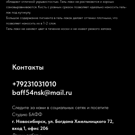
обладают отличной укрывистостью. Гель-лаки не растекаются и хорошо
самовыравниваются. Кисть с ровным срезом позволяет идеально наносить гель-
лак под кутикулу.
Большое содержание пигмента в гель-лаках делает оттенки плотными, что
позволяет наносить их в 1-2 слоя.
Гель-лаки не меняют цвет в течение носки и не имеют резкого запаха.
Контакты
+79231031010
baff54nsk@mail.ru
Следите за нами в социальных сетях и посетите
Студию БАФФ
г. Новосибирск, ул. Богдана Хмельницкого 72,
вход 1, офис 206