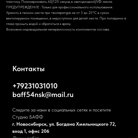
пластину. Полимеризовать 60/120 секунд в светодиодной/УФ-лампе.
ПРЕДУПРЕЖДЕНИЕ : Только для профессионального использования.
Хранить в темном месте при температуре не от 5 до 25°С в сухом
вентилируемом помещении, в недоступном для детей месте. При попадании в
глаза промыть водой и обратиться к врачу.
Возможна индивидуальная непереносимость компонентов состава.
Контакты
+79231031010
baff54nsk@mail.ru
Следите за нами в социальных сетях и посетите
Студию БАФФ
г. Новосибирск, ул. Богдана Хмельницкого 72,
вход 1, офис 206