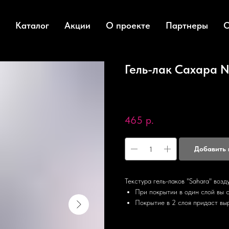
Каталог
Акции
О проекте
Партнеры
О
Гель-лак Сахара №
Nail Republic
SKU:
4603744449997
465
р.
Добавить 
Текстура гель-лаков "Sahara" воз
При покрытии в один слой вы с
Покрытие в 2 слоя придаст вы