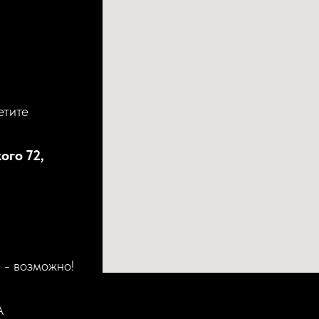
етите
ого 72,
 - возможно!
А