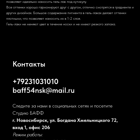
позволяет идеально наносить гель-лак под кутикулу.
Все оттенки хорошо гармонируют друг с другом, отлично смотрятся в градиенте и
других дизайнах. Большое содержание пигмента в гель-лаках делает оттенки
плотными, что позволяет наносить их в 1-2 слоя.
Гель-лаки не меняют цвет в течение носки и не имеют резкого запаха.
Контакты
+79231031010
baff54nsk@mail.ru
Следите за нами в социальных сетях и посетите
Студию БАФФ
г. Новосибирск, ул. Богдана Хмельницкого 72,
вход 1, офис 206
Режим работы: