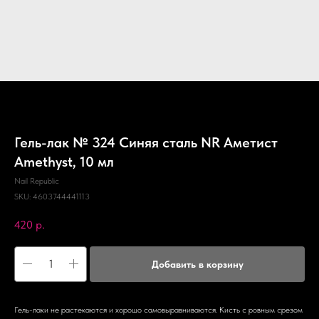
Гель-лак № 324 Синяя сталь NR Аметист
Amethyst, 10 мл
Nail Republic
SKU:
4603744441113
420
р.
Добавить в корзину
Гель-лаки не растекаются и хорошо самовыравниваются. Кисть с ровным срезом