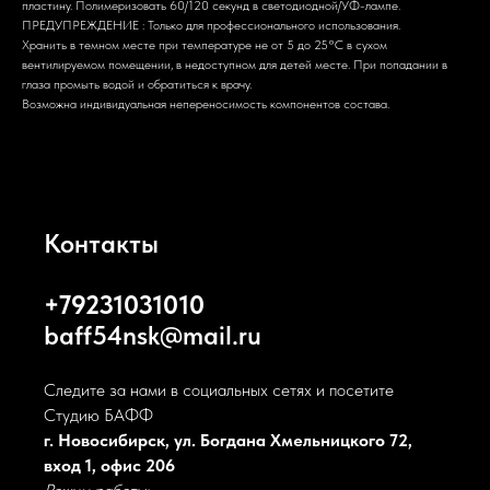
пластину. Полимеризовать 60/120 секунд в светодиодной/УФ-лампе.
ПРЕДУПРЕЖДЕНИЕ : Только для профессионального использования.
Хранить в темном месте при температуре не от 5 до 25°С в сухом
вентилируемом помещении, в недоступном для детей месте. При попадании в
глаза промыть водой и обратиться к врачу.
Возможна индивидуальная непереносимость компонентов состава.
Контакты
+79231031010
baff54nsk@mail.ru
Следите за нами в социальных сетях и посетите
Студию БАФФ
г. Новосибирск, ул. Богдана Хмельницкого 72,
вход 1, офис 206