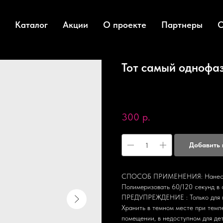
Каталог
Акции
О проекте
Партнеры
О
Тот самый однофаз
AMIGOS
SKU:
GL-OP-48
300
р.
Добавить 
СПОСОБ ПРИМЕНЕНИЯ: Нанести ге
Полимеризовать 60/120 секунд в
ПРЕДУПРЕЖДЕНИЕ : Только для п
Хранить в темном месте при темп
помещении, в недоступном для де