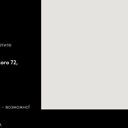
етите
ого 72,
 - возможно!
А