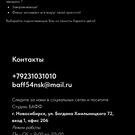
звездами ?
Завораживающе!
Флеши затмевают все вокруг своей красотой!
Выбирайте подмигивающие Вам из темноты бархата цвета!
Контакты
+79231031010
baff54nsk@mail.ru
Следите за нами в социальных сетях и посетите
Студию БАФФ
г. Новосибирск, ул. Богдана Хмельницкого 72,
вход 1, офис 206
Режим работы:
Пн.- Сб. с 9-00 до 20-00