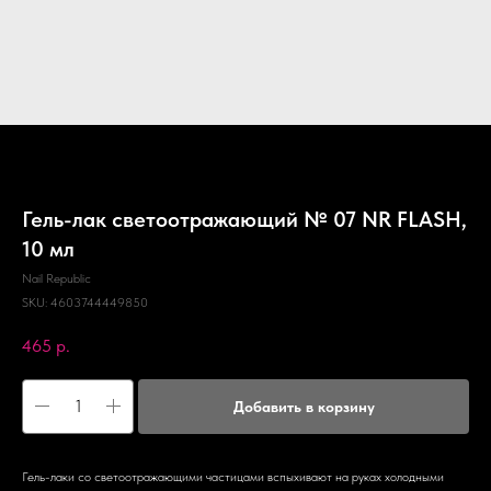
Гель-лак светоотражающий № 07 NR FLASH,
10 мл
Nail Republic
SKU:
4603744449850
465
р.
Добавить в корзину
Гель-лаки со светоотражающими частицами вспыхивают на руках холодными