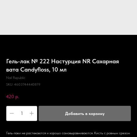
Гель-лак № 222 Настурция NR Сахарная
вата Candyfloss, 10 мл
Nail Republic
SKU:
4603744440819
420
р.
Добавить в корзину
Гель-лаки не растекаются и хорошо самовыравниваются. Кисть с ровным срезом