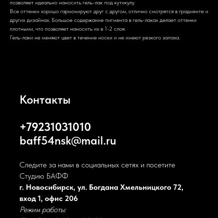
позволяет идеально наносить гель-лак под кутикулу.
Все оттенки хорошо гармонируют друг с другом, отлично смотрятся в градиенте и
других дизайнах. Большое содержание пигмента в гель-лаках делает оттенки
плотными, что позволяет наносить их в 1-2 слоя.
Гель-лаки не меняют цвет в течение носки и не имеют резкого запаха.
Контакты
+79231031010
baff54nsk@mail.ru
Следите за нами в социальных сетях и посетите
Студию БАФФ
г. Новосибирск, ул. Богдана Хмельницкого 72,
вход 1, офис 206
Режим работы: