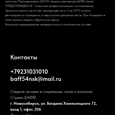
пластину. Полимеризовать 60/120 секунд в светодиодной/УФ-лампе.
ПРЕДУПРЕЖДЕНИЕ : Только для профессионального использования.
Хранить в темном месте при температуре не от 5 до 25°С в сухом
вентилируемом помещении, в недоступном для детей месте. При попадании в
глаза промыть водой и обратиться к врачу.
Возможна индивидуальная непереносимость компонентов состава.
Контакты
+79231031010
baff54nsk@mail.ru
Следите за нами в социальных сетях и посетите
Студию БАФФ
г. Новосибирск, ул. Богдана Хмельницкого 72,
вход 1, офис 206