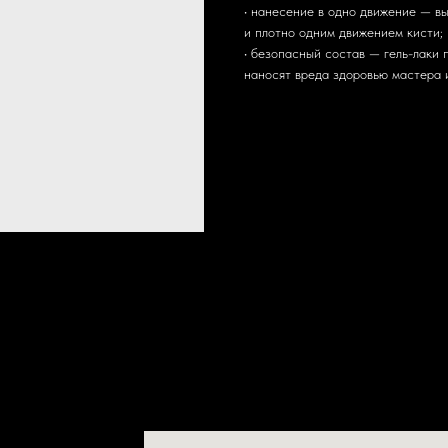
• нанесение в одно движение — вы
и плотно одним движением кисти;
• безопасный состав — гель-лаки 
наносят вреда здоровью мастера и