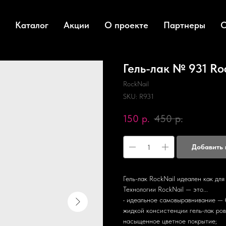
Каталог
Акции
О проекте
Партнеры
О
Гель-лак № 931 Roc
RockNail
SKU:
R931
150
р.
450
р.
Добавить 
Гель-лак RockNail идеален как для
Технологии RockNail — это...
• идеальное самовыравнивание — 
жидкой консистенции гель-лак ров
насыщенное цветное покрытие;