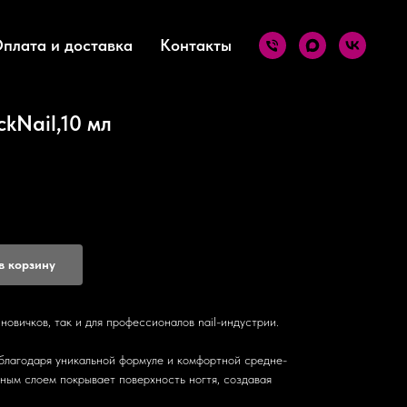
плата и доставка
Контакты
kNail,10 мл
в корзину
 новичков, так и для профессионалов nail-индустрии.
благодаря уникальной формуле и комфортной средне-
ным слоем покрывает поверхность ногтя, создавая