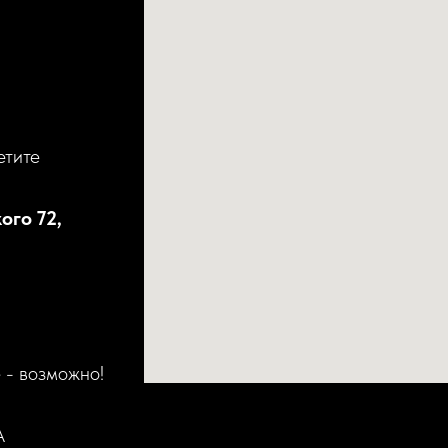
етите
ого 72,
 - возможно!
А