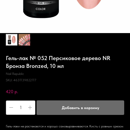
Гель-лак № 052 Персиковое дерево NR
Бронза Bronzed, 10 мл
Nail Republic
SKU:
4631139822117
420
р.
Добавить в корзину
Гель-лаки не растекаются и хорошо самовыравниваются. Кисть с ровным срезом