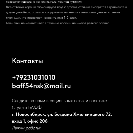
позволяет идеально наносить гель-лак под кутикулу.
Все оттенки хорошо гармонируют друг с другом, отлично смотрятся в градиенте и
других дизайнах. Большое содержание пигмента в гель-лаках делает оттенки
плотными, что позволяет наносить их в 1-2 слоя.
Гель-лаки не меняют цвет в течение носки и не имеют резкого запаха.
Контакты
+79231031010
baff54nsk@mail.ru
Следите за нами в социальных сетях и посетите
Студию БАФФ
г. Новосибирск, ул. Богдана Хмельницкого 72,
вход 1, офис 206
Режим работы: