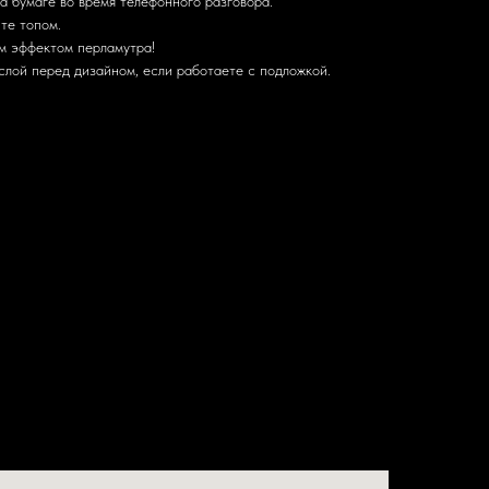
а бумаге во время телефонного разговора.
те топом.
м эффектом перламутра!
слой перед дизайном, если работаете с подложкой.