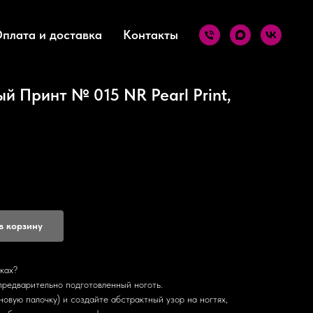
плата и доставка
Контакты
й Принт № 015 NR Pearl Print,
в корзину
ках?
предварительно подготовленный ноготь.
овую палочку) и создайте абстрактный узор на ногтях,