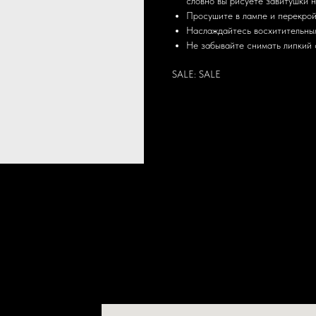
словно вы рисуете завитушки н
Просушите в лампе и перекрой
Наслаждайтесь восхитительны
Не забывайте снимать липкий 
SALE: SALE