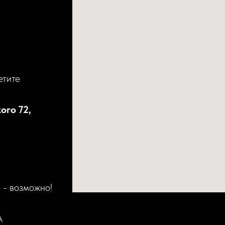
етите
ого 72,
 - возможно!
А