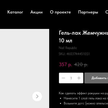
Каталог
Акции
О проекте
Партнеры
О
Гель-лак Жемчужны
10 мл
Nail Republic
SKU:
4603744451051
357
р.
420
р.
Добавить 
Как сделать эффект ракушки на ру
Нанесите 1 слой гель-лака на 
Возьмите дотс (можно апельсин