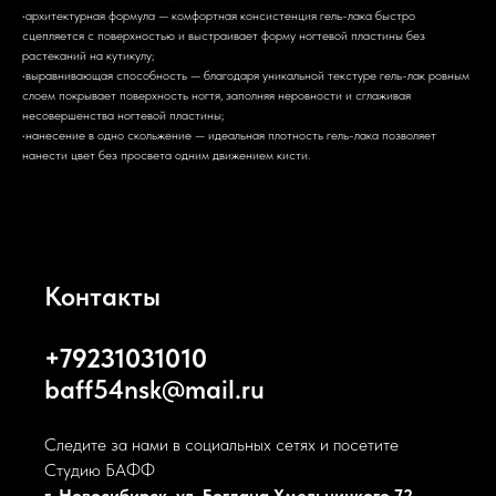
•архитектурная формула — комфортная консистенция гель-лака быстро
сцепляется с поверхностью и выстраивает форму ногтевой пластины без
растеканий на кутикулу;
•выравнивающая способность — благодаря уникальной текстуре гель-лак ровным
слоем покрывает поверхность ногтя, заполняя неровности и сглаживая
несовершенства ногтевой пластины;
•нанесение в одно скольжение — идеальная плотность гель-лака позволяет
нанести цвет без просвета одним движением кисти.
Контакты
+79231031010
baff54nsk@mail.ru
Следите за нами в социальных сетях и посетите
Студию БАФФ
г. Новосибирск, ул. Богдана Хмельницкого 72,