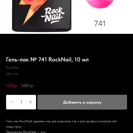
Гель-лак № 741 RockNail, 10 мл
RockNail
SKU:
741
150
р.
380
р.
Добавить в корзину
Гель-лак RockNail идеален как для новичков, так и для профессионалов nail-
индустрии.
Технологии RockNail — это...