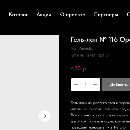
Каталог
Акции
О проекте
Партнеры
О
Гель-лак № 116 О
Nail Republic
SKU:
4603744440437
420
р.
Добавить 
Гель-лаки не растекаются и хоро
идеально наносить гель-лак под ку
Все оттенки хорошо гармонируют д
дизайнах. Большое содержание пиг
позволяет наносить их в 1-2 слоя.