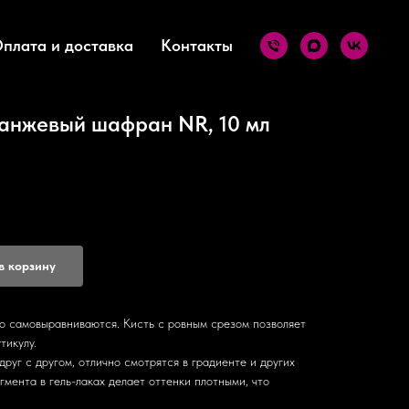
плата и доставка
Контакты
ранжевый шафран NR, 10 мл
в корзину
шо самовыравниваются. Кисть с ровным срезом позволяет
тикулу.
руг с другом, отлично смотрятся в градиенте и других
мента в гель-лаках делает оттенки плотными, что