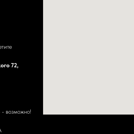
етите
ого 72,
 - возможно!
А