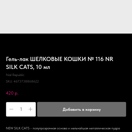
Гель-лак ШЕЛКОВЫЕ КОШКИ № 116 NR
SILK CATS, 10 мл
Nail Republic
SKU:
4673738868622
420
р.
Добавить в корзину
NEW SILK CATS - полупрозрачная основа и мельчайшая металлическая пудра