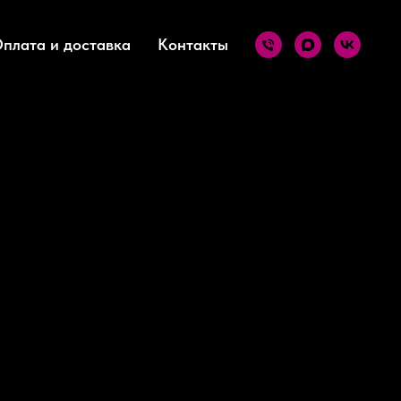
плата и доставка
Контакты
Мерцающий бордовый турмалин
, 10 мл
шо самовыравниваются. Кисть с ровным срезом позволяет
тикулу.
руг с другом, отлично смотрятся в градиенте и других