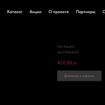
Каталог
Акции
О проекте
Партнеры
О
Гель-лак № 435 
NR Страсть Passion
Nail Republic
4603744441472
420,00
р.
Добавить в корзину
Гель-лаки не растекаются и хоро
идеально наносить гель-лак под ку
Все оттенки хорошо гармонируют д