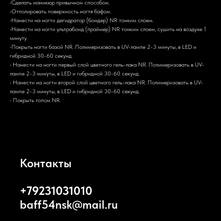
•Сделать маникюр привычном способом.
•Отполировать поверхность ногтя бафом.
•Нанести на ногти дегидратор (бондер) NR тонким слоем.
•Нанести на ногти ультрабонд (праймер) NR тонким слоем, сушить на воздухе 1
минуту.
•Покрыть ногти базой NR. Полимеризовать в UV-лампе 2-3 минуты, в LED и
гибридной 30-60 секунд.
• Нанести на ногти первый слой цветного гель-лака NR. Полимеризовать в UV-
лампе 2-3 минуты, в LED и гибридной 30-60 секунд.
• Нанести на ногти второй слой цветного гель-лака NR. Полимеризовать в UV-
лампе 2-3 минуты, в LED и гибридной 30-60 секунд.
• Покрыть топом NR.
Контакты
+79231031010
baff54nsk@mail.ru