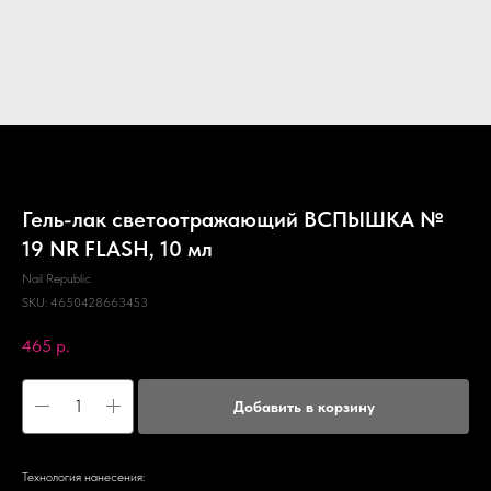
Гель-лак светоотражающий ВСПЫШКА №
19 NR FLASH, 10 мл
Nail Republic
SKU:
4650428663453
465
р.
Добавить в корзину
Технология нанесения: