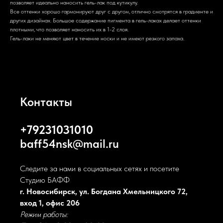
позволяет идеально наносить гель-лак под кутикулу.
Все оттенки хорошо гармонируют друг с другом, отлично смотрятся в градиенте и
других дизайнах. Большое содержание пигмента в гель-лаках делает оттенки
плотными, что позволяет наносить их в 1-2 слоя.
Гель-лаки не меняют цвет в течение носки и не имеют резкого запаха.
Контакты
+79231031010
baff54nsk@mail.ru
Следите за нами в социальных сетях и посетите
Студию БАФФ
г. Новосибирск, ул. Богдана Хмельницкого 72,
вход 1, офис 206
Режим работы: