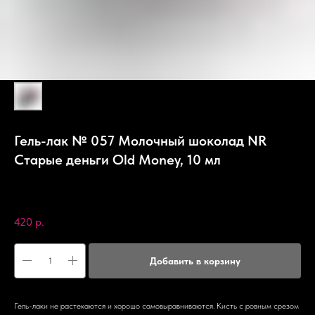
Гель-лак № 057 Молочный шоколад NR
Старые деньги Old Money, 10 мл
Nail Republic
SKU:
4631139822162
420
р.
Добавить в корзину
Гель-лаки не растекаются и хорошо самовыравниваются. Кисть с ровным срезом