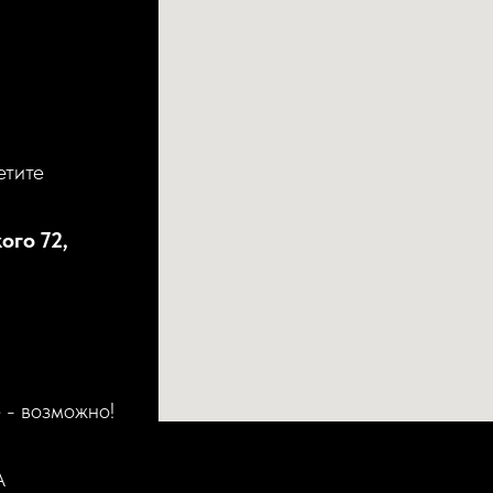
етите
ого 72,
 - возможно!
А