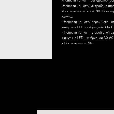
•Нанести на ногти дегидратор (бо
•Нанести на ногти ультрабонд (пр
•Покрыть ногти базой NR. Полиме
секунд.
• Нанести на ногти первый слой ц
минуты, в LED и гибридной 30-60 
• Нанести на ногти второй слой ц
минуты, в LED и гибридной 30-60 
• Покрыть топом NR.