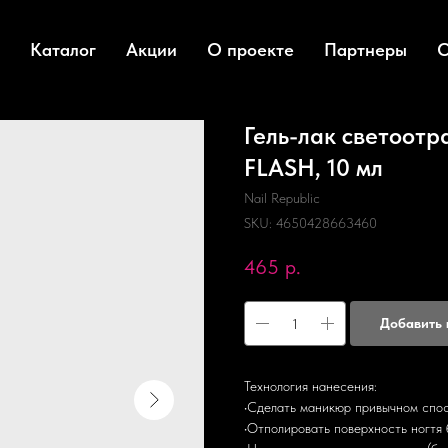
Каталог
Акции
О проекте
Партнеры
О
Гель-лак светоо
FLASH, 10 мл
Nail Republic
SKU:
4650428663460
465
р.
Добавить 
Технология нанесения:
•Сделать маникюр привычном спо
•Отполировать поверхность ногтя 