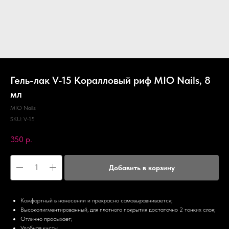
Гель-лак V-15 Коралловый риф MIO Nails, 8
мл
MIO Nails
SKU:
V-15
350
р.
Добавить в корзину
Комфортный в нанесении и прекрасно самовыравнивается;
Высокопигментированный, для плотного покрытия достаточно 2 тонких слоя;
Отлично просыхает;
Удобная кисть;