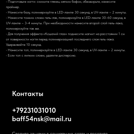
• Подготовьте ногти: снимите глянец мягким бафом, обезжирьте, нанесите
праймер.
• Нанесите базу, полимеризуйте в LED-лампе 30 секунд, в UV-лампе – 2 минуты.
• Нанесите тонким слоем гель-лак, полимеризуйте в LED-лампе 30-60 секунд, в
UV-лампе – 3-4 минуты. При необходимости нанесите второй слой гель-лака,
полимеризуйте так же.
• Для получения эффекта «Кошачий глаз» поднесите магнит на расстоянии 1 см
от поверхности ногтя перед полимеризацией последнего слоя гель-лака.
Удерживайте 10 секунд.
• Нанесите топ, полимеризуйте в LED-лампе 30 секунд, в UV-лампе – 2 минуты.
• Если топ с липким слоем, удалите дисперсию.
Контакты
+79231031010
baff54nsk@mail.ru
Следите за нами в социальных сетях и посетите