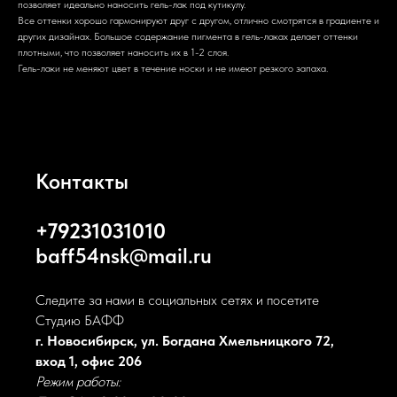
позволяет идеально наносить гель-лак под кутикулу.
Все оттенки хорошо гармонируют друг с другом, отлично смотрятся в градиенте и
других дизайнах. Большое содержание пигмента в гель-лаках делает оттенки
плотными, что позволяет наносить их в 1-2 слоя.
Гель-лаки не меняют цвет в течение носки и не имеют резкого запаха.
Контакты
+79231031010
baff54nsk@mail.ru
Следите за нами в социальных сетях и посетите
Студию БАФФ
г. Новосибирск, ул. Богдана Хмельницкого 72,
вход 1, офис 206
Режим работы: