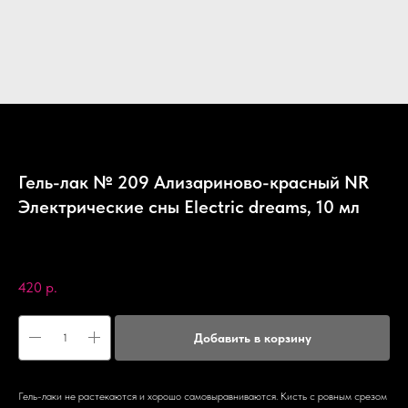
Гель-лак № 209 Ализариново-красный NR
Электрические сны Electric dreams, 10 мл
Nail Republic
SKU:
4631139822476
420
р.
Добавить в корзину
Гель-лаки не растекаются и хорошо самовыравниваются. Кисть с ровным срезом