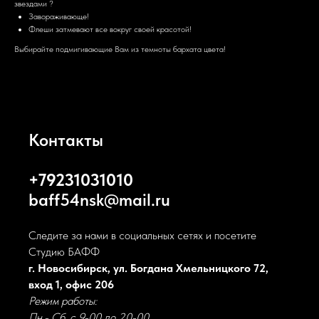
звездами ?
Завораживающе!
Флеши затмевают все вокруг своей красотой!
Выбирайте подмигивающие Вам из темноты бархата цвета!
Контакты
+79231031010
baff54nsk@mail.ru
Следите за нами в социальных сетях и посетите
Студию БАФФ
г. Новосибирск, ул. Богдана Хмельницкого 72,
вход 1, офис 206
Режим работы:
Пн.- Сб. с 9-00 до 20-00