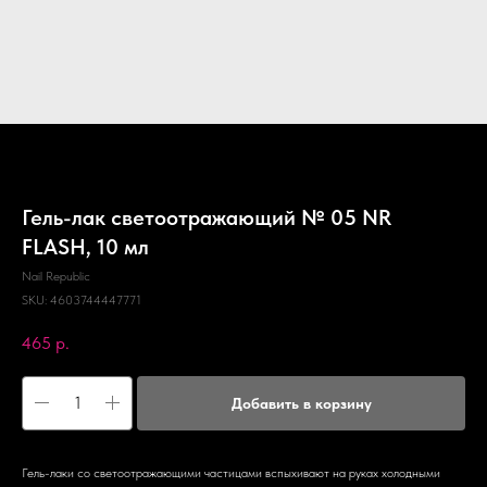
Гель-лак светоотражающий № 05 NR
FLASH, 10 мл
Nail Republic
SKU:
4603744447771
465
р.
Добавить в корзину
Гель-лаки со светоотражающими частицами вспыхивают на руках холодными