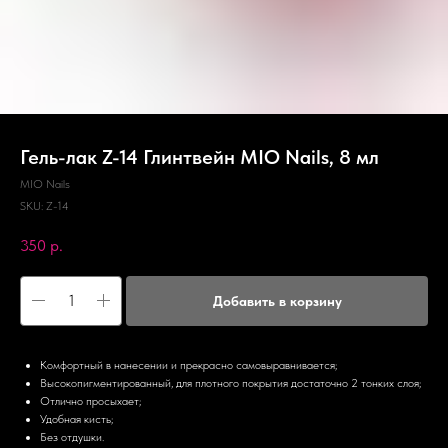
Гель-лак Z-14 Глинтвейн MIO Nails, 8 мл
MIO Nails
SKU:
Z-14
350
р.
Добавить в корзину
Комфортный в нанесении и прекрасно самовыравнивается;
Высокопигментированный, для плотного покрытия достаточно 2 тонких слоя;
Отлично просыхает;
Удобная кисть;
Без отдушки.