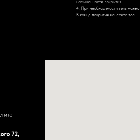
насыщенности покрытия.
4. При необходимости гель можно 
В конце покрытия нанесите топ.
етите
ого 72,