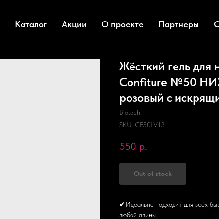
Каталог
Акции
О проекте
Партнеры
О
Жёсткий гель для
Confiture №50 Н
розовый с искрящи
Biotech
SKU:
CF50LV13
550
р.
Out of stock
✔Идеально подходит для всех быс
любой длины.