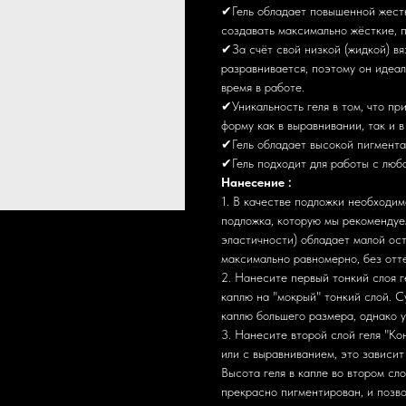
✔Гель обладает повышенной жестк
создавать максимально жёсткие,
✔За счёт свой низкой (жидкой) вя
разравнивается, поэтому он идеа
время в работе.
✔Уникальность геля в том, что пр
форму как в выравнивании, так и 
✔Гель обладает высокой пигмента
✔Гель подходит для работы с любо
Нанесение :
1. В качестве подложки необходим
подложка, которую мы рекомендуем
эластичности) обладает малой ост
максимально равномерно, без отте
2. Нанесите первый тонкий слоя г
каплю на "мокрый" тонкий слой. С
каплю большего размера, однако у
3. Нанесите второй слой геля "Ко
или с выравниванием, это зависит
Высота геля в капле во втором сл
прекрасно пигментирован, и позво