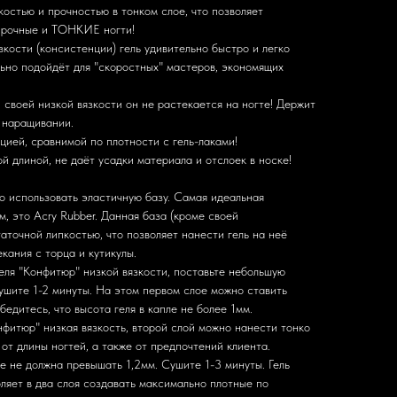
остью и прочностью в тонком слое, что позволяет
 прочные и ТОНКИЕ ногти!
зкости (консистенции) гель удивительно быстро и легко
льно подойдёт для "скоростных" мастеров, экономящих
и своей низкой вязкости он не растекается на ногте! Держит
в наращивании.
цией, сравнимой по плотности с гель-лаками!
й длиной, не даёт усадки материала и отслоек в носке!
о использовать эластичную базу. Самая идеальная
, это Acry Rubber. Данная база (кроме своей
аточной липкостью, что позволяет нанести гель на неё
кания с торца и кутикулы.
еля "Конфитюр" низкой вязкости, поставьте небольшую
ушите 1-2 минуты. На этом первом слое можно ставить
бедитесь, что высота геля в капле не более 1мм.
нфитюр" низкая вязкость, второй слой можно нанести тонко
 от длины ногтей, а также от предпочтений клиента.
ое не должна превышать 1,2мм. Сушите 1-3 минуты. Гель
ляет в два слоя создавать максимально плотные по