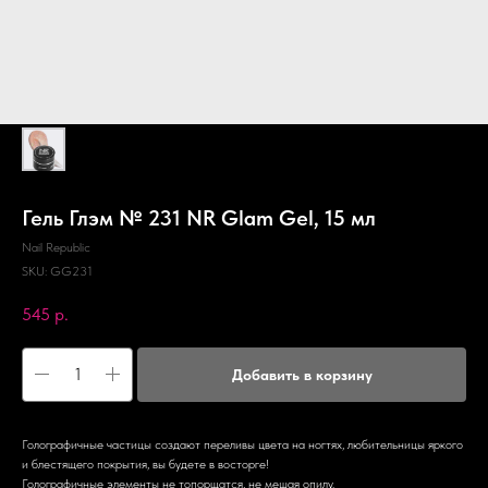
Гель Глэм № 231 NR Glam Gel, 15 мл
Nail Republic
SKU:
GG231
545
р.
Добавить в корзину
Голографичные частицы создают переливы цвета на ногтях, любительницы яркого
и блестящего покрытия, вы будете в восторге!
Голографичные элементы не топорщатся, не мешая опилу.