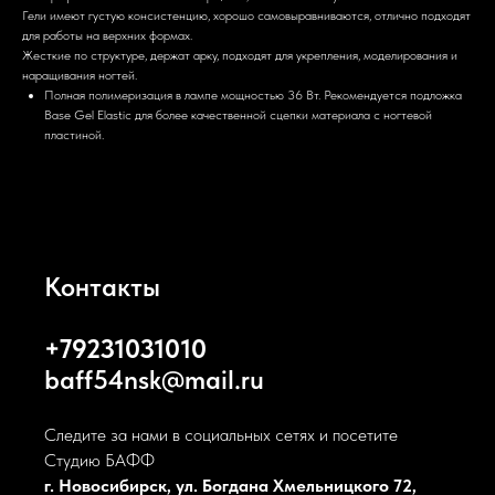
Гели имеют густую консистенцию, хорошо самовыравниваются, отлично подходят
для работы на верхних формах.
Жесткие по структуре, держат арку, подходят для укрепления, моделирования и
наращивания ногтей.
Полная полимеризация в лампе мощностью 36 Вт. Рекомендуется подложка
Base Gel Elastic для более качественной сцепки материала с ногтевой
пластиной.
Контакты
+79231031010
baff54nsk@mail.ru
Следите за нами в социальных сетях и посетите
Студию БАФФ
г. Новосибирск, ул. Богдана Хмельницкого 72,