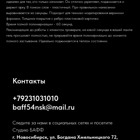
идеален для тех, кто только начинает. Он отлично укрепляет, поджимается и
держит арку. В тонком слое - пластичный. При правильном нанесении
выравнивается за секунды. Подходит для техники моделирования верхними
формами. Толщина покрытия с ребро пластиковой карточки.
Время полной полимеризации - 60 секунд.
Рекомендация: до работы с клиентом проверьте, на какой секунде в вашей лампе
гель просыхает полностью, не прерывайте время полимеризации до момента
полного застывания. Идеально поджимается в теплом состоянии.
Контакты
+79231031010
baff54nsk@mail.ru
Следите за нами в социальных сетях и посетите
Студию БАФФ
г. Новосибирск, ул. Богдана Хмельницкого 72,