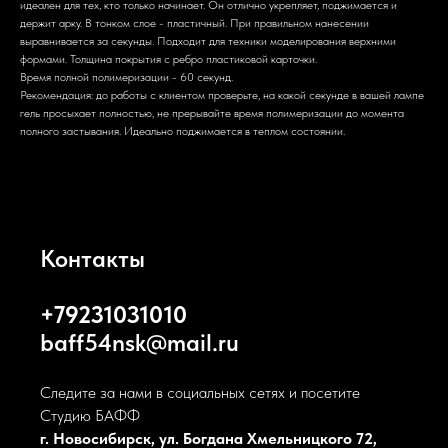
идеален для тех, кто только начинает. Он отлично укрепляет, поджимается и
держит арку. В тонком слое - пластичный. При правильном нанесении
выравнивается за секунды. Подходит для техники моделирования верхними
формами. Толщина покрытия с ребро пластиковой карточки.
Время полной полимеризации - 60 секунд.
Рекомендация: до работы с клиентом проверьте, на какой секунде в вашей лампе
гель просыхает полностью, не прерывайте время полимеризации до момента
полного застывания. Идеально поджимается в теплом состоянии.
Контакты
+79231031010
baff54nsk@mail.ru
Следите за нами в социальных сетях и посетите
Студию БАФФ
г. Новосибирск, ул. Богдана Хмельницкого 72,