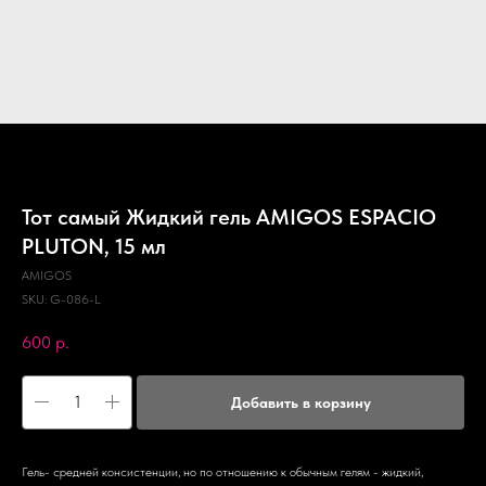
Тот самый Жидкий гель AMIGOS ESPACIO
PLUTON, 15 мл
AMIGOS
SKU:
G-086-L
600
р.
Добавить в корзину
Гель- средней консистенции, но по отношению к обычным гелям - жидкий,