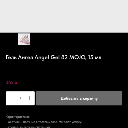
Гель Ангел Angel Gel 82 MOJO, 15 мл
MOJO
SKU:
MAG82
365
р.
Добавить в корзину
Характеристики:
- жесткие и прочные в толстом слое. Не дают усадку;
- средне-жидкая консистенция;