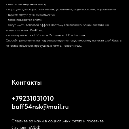
- легко самовыравниваются;
- подходят для скоростных техник, укрепления, моделирования, наращивания;
- держат арку и углы на квадратах;
- легко поддаются опилу;
- могут иметь тепловой эффект, поэтому для полимеризации достаточно
мощности ламп 36-48 вт;
- полимеризовать в UV лампе 2-3 мин, в LED – 1-2 мин.
Способ применения: на подготовленную ногтевую пластину нанести слой базы в
качестве подложки, просушить в лампе, нанести гель.
Контакты
+79231031010
baff54nsk@mail.ru
Следите за нами в социальных сетях и посетите
Студию БАФФ