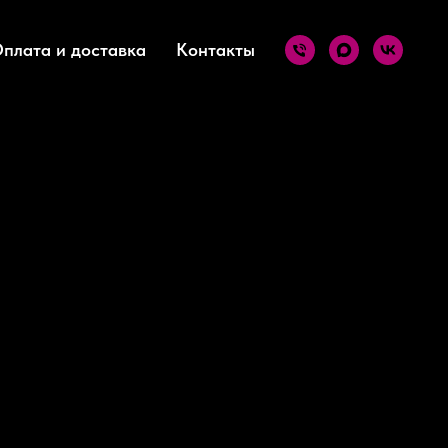
плата и доставка
Контакты
й гель AMIGOS NEON
 секунд.
ом проверьте, на какой секунде в вашей лампе гель
йте время полимеризации до момента полного застывания.