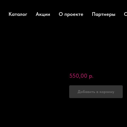
Каталог
Акции
О проекте
Партнеры
О
Тот самый Жидки
BARCELONA, 15 мл
AMIGOS
G-042-L
550,00
р.
Добавить в корзину
Время полной полимеризации - 60
Рекомендация: до работы с клиент
просыхает полностью, не прерыва