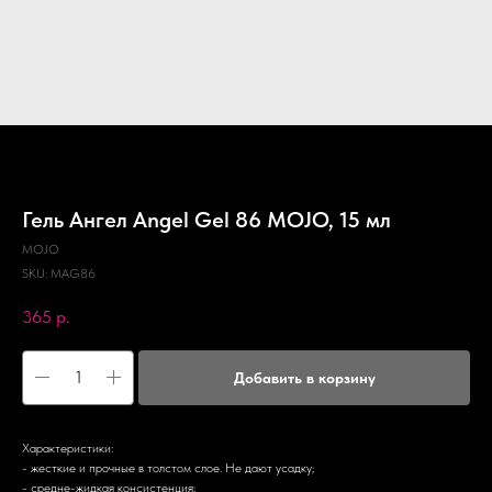
Гель Ангел Angel Gel 86 MOJO, 15 мл
MOJO
SKU:
MAG86
365
р.
Добавить в корзину
Характеристики:
- жесткие и прочные в толстом слое. Не дают усадку;
- средне-жидкая консистенция;