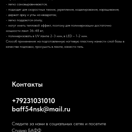
- легко самовыравниваются;
- подходят для скоростных техник, укрепления, моделирования, наращивания;
- держат арку и углы на квадратах;
- легко поддаются опилу;
- могут иметь тепловой эффект, поэтому для полимеризации достаточно
мощности ламп 36-48 вт;
- полимеризовать в UV лампе 2-3 мин, в LED – 1-2 мин.
Способ применения: на подготовленную ногтевую пластину нанести слой базы в
качестве подложки, просушить в лампе, нанести гель.
Контакты
+79231031010
baff54nsk@mail.ru
Следите за нами в социальных сетях и посетите
Студию БАФФ