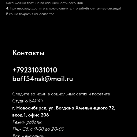
максимально плотные по насыщенности покрытия.
4. При необходимости гель можно опилить, что займёт считанные секунды!
В конце покрытия нанесите топ.
Контакты
+79231031010
baff54nsk@mail.ru
Следите за нами в социальных сетях и посетите
Студию БАФФ
г. Новосибирск, ул. Богдана Хмельницкого 72,
вход 1, офис 206
Режим работы:
Пн.- Сб. с 9-00 до 20-00
Вск. - выходной