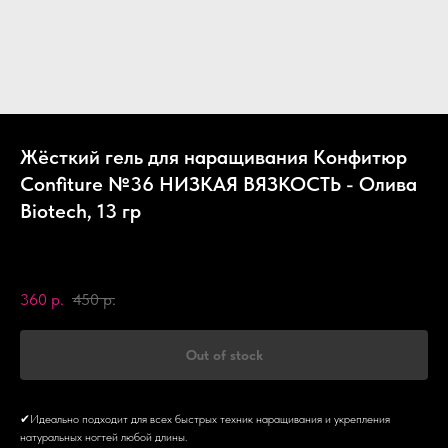
Жёсткий гель для наращивания Конфитюр
Confiture №36 НИЗКАЯ ВЯЗКОСТЬ - Олива
Biotech, 13 гр
Biotech
SKU:
CF36LV13
360
р.
450
р.
Out of stock
✔Идеально подходит для всех быстрых техник наращивания и укрепления
натуральных ногтей любой длины.