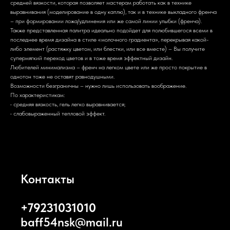
средней вязкости, которая позволяет мастерам работать как в технике
выравнивания (моделирование в одну каплю), так и в технике выкладного френча
– при формировании ложа/удлинения или же самой линии улыбки (френча).
Также представленная палитра идеально подойдет для полюбившегося всеми в
последнее время дизайна в стиле «молочного градиента», перекрывая какой-
либо элемент (растяжку цветом, или блестки, или все вместе) – Вы получите
супермягкий переход цветов и в тоже время эффектный дизайн.
Любителей минимализма – френч на легком цвете или же просто покрытие в
однотон тоже не оставят равнодушными.
Возможности безграничны – нужно лишь использовать воображение.
По характеристикам:
• средняя вязкость, гель легко выравнивается;
• слабовыраженный тепловой эффект.
Контакты
+79231031010
baff54nsk@mail.ru