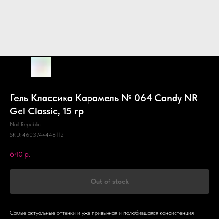
Гель Классика Карамель № 064 Candy NR
Gel Classic, 15 гр
Nail Republic
SKU:
4603744448112
640
р.
Out of stock
Самые актуальные оттенки и уже привычная и полюбившаяся консистенция