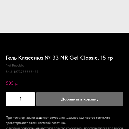
Гель Классика № 33 NR Gel Classic, 15 гр
Nail Republic
SKU:
4673738868431
505
р.
Добавить в корзину
При полимеризации выделяет самое минимальное количество тепла, что
предотвращает ожоги ногтевой пластины.
Идеально подобранная цветовая палитра камуфляжей подстраивается под любой