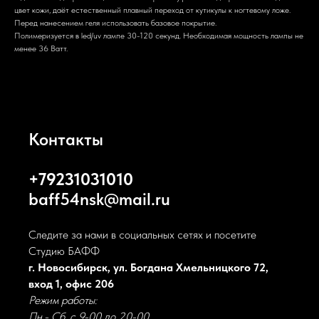
цвет кожи, даёт естественный плавный переход от кутикулы к ногтевому ложе.
Перед нанесением геля использовать базовое покрытие.
Полимеризуется в led/uv лампе 30-120 секунд. Необходимая мощность лампы не
менее 36 Ватт.
Контакты
+79231031010
baff54nsk@mail.ru
Следите за нами в социальных сетях и посетите
Студию БАФФ
г. Новосибирск, ул. Богдана Хмельницкого 72,
вход 1, офис 206
Режим работы:
Пн.- Сб. с 9-00 до 20-00