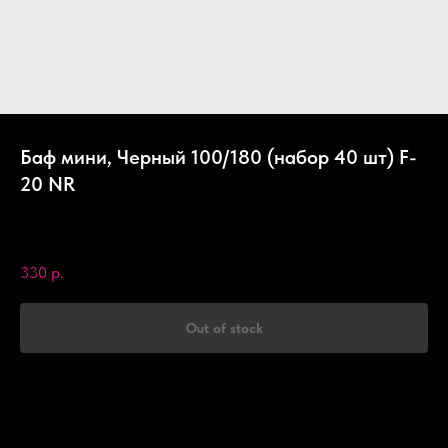
Баф мини, Черный 100/180 (набор 40 шт) F-
20 NR
Nail Republic
SKU:
F20
330
р.
Out of stock