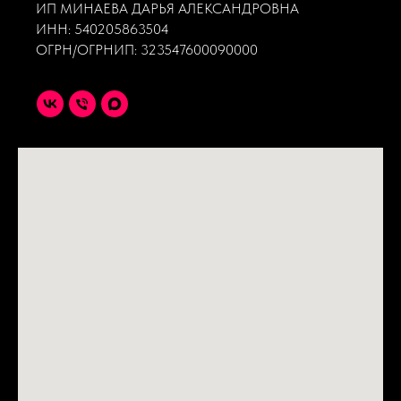
ИП МИНАЕВА ДАРЬЯ АЛЕКСАНДРОВНА
ИНН: 540205863504
ОГРН/ОГРНИП: 323547600090000