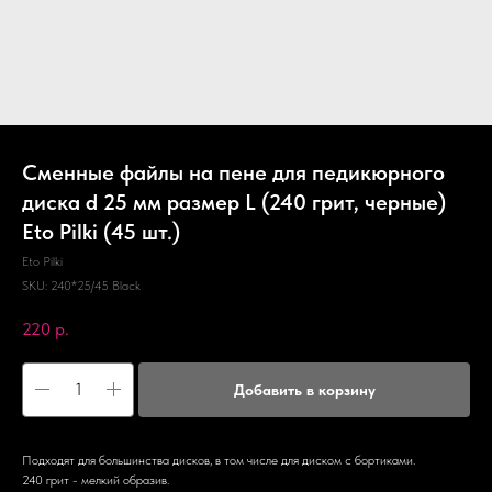
Сменные файлы на пене для педикюрного
диска d 25 мм размер L (240 грит, черные)
Eto Pilki (45 шт.)
Eto Pilki
SKU:
240*25/45 Black
220
р.
Добавить в корзину
Подходят для большинства дисков, в том числе для диском с бортиками.
240 грит - мелкий образив.