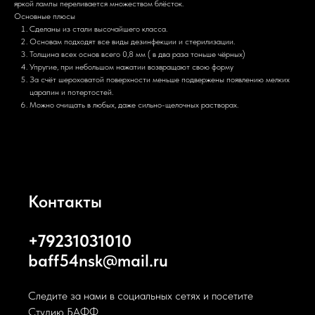
яркой лампы переливается множеством блёсток.
Основные плюсы
Сделаны из стали высочайшего класса.
Основам подходят все виды дезинфекции и стерилизации.
Толщина всех основ всего 0,8 мм ( в два раза тоньше чёрных)
Упругие, при небольшом нажатии возвращают свою форму
За счёт шероховатой поверхности меньше подвержены появлению мелких
царапин и потертостей.
Можно очищать в любых, даже сильно-щелочных растворах.
Контакты
+79231031010
baff54nsk@mail.ru
Следите за нами в социальных сетях и посетите
Студию БАФФ