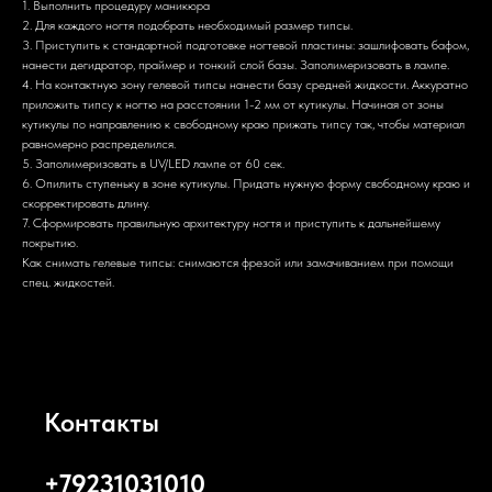
1. Выполнить процедуру маникюра
2. Для каждого ногтя подобрать необходимый размер типсы.
3. Приступить к стандартной подготовке ногтевой пластины: зашлифовать бафом,
нанести дегидратор, праймер и тонкий слой базы. Заполимеризовать в лампе.
4. На контактную зону гелевой типсы нанести базу средней жидкости. Аккуратно
приложить типсу к ногтю на расстоянии 1-2 мм от кутикулы. Начиная от зоны
кутикулы по направлению к свободному краю прижать типсу так, чтобы материал
равномерно распределился.
5. Заполимеризовать в UV/LED лампе от 60 сек.
6. Опилить ступеньку в зоне кутикулы. Придать нужную форму свободному краю и
скорректировать длину.
7. Сформировать правильную архитектуру ногтя и приступить к дальнейшему
покрытию.
Как снимать гелевые типсы: снимаются фрезой или замачиванием при помощи
спец. жидкостей.
Контакты
+79231031010