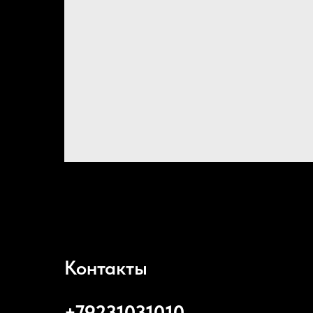
Контакты
+79231031010