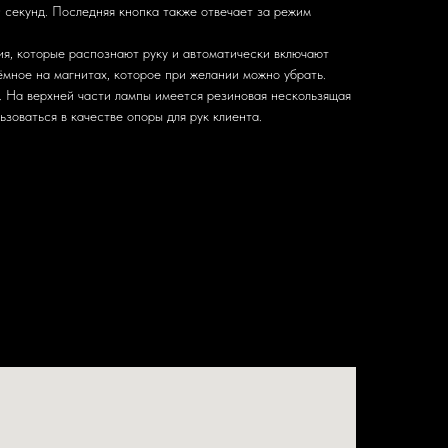
0 секунд. Последняя кнопка также отвечает за режим
ия, которые распознают руку и автоматически включают
мное на магнитах, которое при желании можно убрать.
. На верхней части лампы имеется резиновая нескользящая
ьзоваться в качестве опоры для рук клиента.