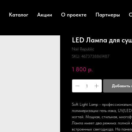
Каталог
Акции
О проекте
Партнеры
О
LED Лампа для суш
Nail Republic
SKU:
4673738861487
1 800
р.
Добавить 
Soft Light Lamp - профессиональн
полимеризации гель-лака, UV/LED
ногтей. Мощная, стильная, многоф
Лампа имеет два режима: полной
встроенных светодиода. На панел