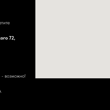
етите
ого 72,
 - возможно!
А