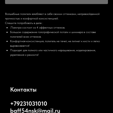
Волшебные полигели влюбляют в себя своими оттенками, непревзойденной
прочностью и комфортной консистенцией.
Спешите попробовать в деле :
.Палитра состоит из 4 эффектных оттенков.
Большое содержание голографической потали и шиммера в составе
полигелей всех оттенков.
Комфортная консистенция, полигель не течет, не липнет к кисти и легко
выравнивается!
Подходят для полного или частичного наращивания, моделирования,
укрепления и ремонта!
Контакты
+79231031010
baff54nsk@mail.ru