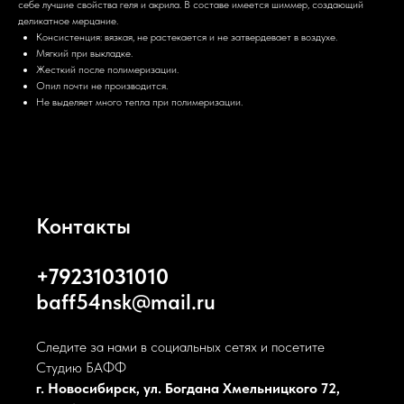
себе лучшие свойства геля и акрила. В составе имеется шиммер, создающий
деликатное мерцание.
Консистенция: вязкая, не растекается и не затвердевает в воздухе.
Мягкий при выкладке.
Жесткий после полимеризации.
Опил почти не производится.
Не выделяет много тепла при полимеризации.
Контакты
+79231031010
baff54nsk@mail.ru
Следите за нами в социальных сетях и посетите
Студию БАФФ
г. Новосибирск, ул. Богдана Хмельницкого 72,