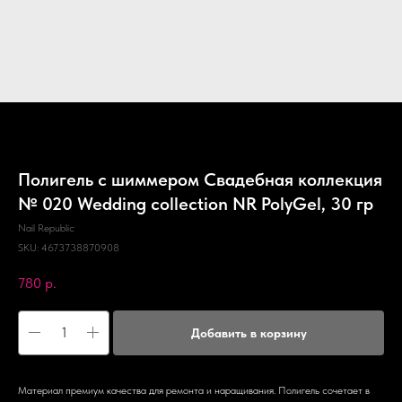
Полигель с шиммером Свадебная коллекция
№ 020 Wedding collection NR PolyGel, 30 гр
Nail Republic
SKU:
4673738870908
780
р.
Добавить в корзину
Материал премиум качества для ремонта и наращивания. Полигель сочетает в